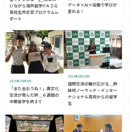
データ×AI×協働で学びが
いながら海外留学!?ＡＩＧ
変わる！
高校生外交官プログラムレ
ポート
2025年8月26日
2025年10月6日
国際交流の輪が広がる＿姉
「また会おうね！」異文化
妹校ノーウッド・インター
交流が育んだ絆＿６週間の
ナショナル高校からの留学
中期留学を終えて
生