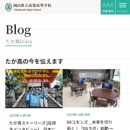
対象者別
メニュー
Blog
たか高Diary
たか高の今を伝えます
2025年10月29日
2025年11月5日
DXコモンズ＿未来を切り
たか高ストーリーズ [在校
拓く！「DSラボ」始動 ー
生インタビュー]＿日本に