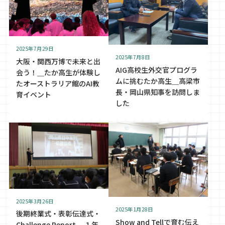
2025年7月29日
2025年7月8日
大阪・関西万博で未来と出
AIG高校生外交官プログラ
会う！＿たか高生が体験し
ムに挑むたか高生＿高梁市
たオーストラリア館のAI教
長・岡山県知事を訪問しま
育イベント
した
2025年3月26日
2025年1月28日
後期終業式・表彰伝達式・
Show and Tellで育む伝え
Challenge Report ＿１年