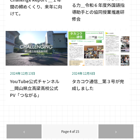
る力＿令和６年度外国語指
間の締めくくり、来年に向
導助手との協同授業推進研
けて。
修会
2024年12月13日
2024年12月6日
YouTube公式チャンネル
タカコウ通信＿第３号が完
＿岡山県立高梁高校公式
成しました
PV「つながる」
Page 4 of 15