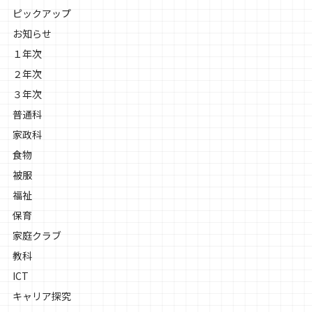
ピックアップ
お知らせ
１年次
２年次
３年次
普通科
家政科
食物
被服
福祉
保育
家庭クラブ
教科
ICT
キャリア探究