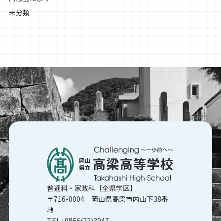
未分類
普通科・家政科［全県学区］
〒716-0004 岡山県高梁市内山下38番
地
TEL :
0866(22)3047