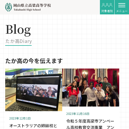
対象者別
メニュー
Blog
たか高Diary
たか高の今を伝えます
2023年11月16日
2023年12月1日
令和５年度高梁市アンペー
オーストラリアの姉妹校と
ル高校教育交流事業＿アン