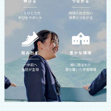
伸びる
つながる
一人ひとりの
地域と向き合い
学びをサポート
世界とつながる
踏み出す
豊かな環境
一歩前へ
緑に囲まれた
生徒が主役
落ち着いた学習環境