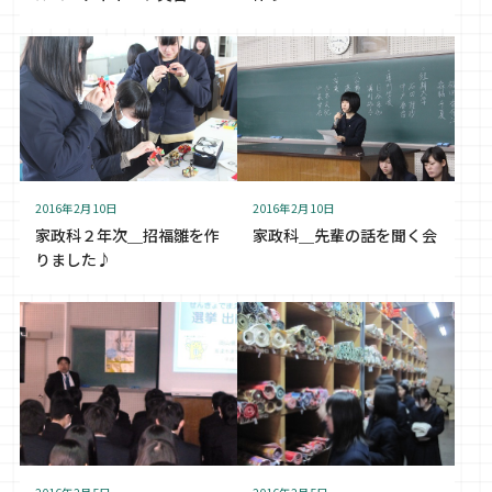
2016年2月10日
2016年2月10日
家政科２年次＿招福雛を作
家政科＿先輩の話を聞く会
りました♪