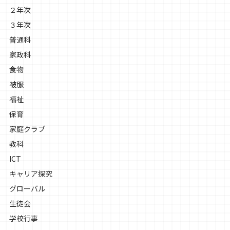
２年次
３年次
普通科
家政科
食物
被服
福祉
保育
家庭クラブ
教科
ICT
キャリア探究
グローバル
生徒会
学校行事