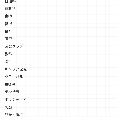
普通科
家政科
食物
被服
福祉
保育
家庭クラブ
教科
ICT
キャリア探究
グローバル
生徒会
学校行事
ボランティア
制服
施設・環境