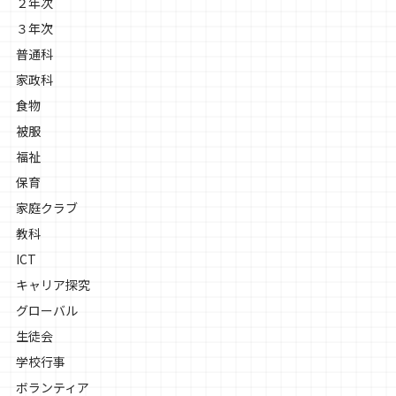
２年次
３年次
普通科
家政科
食物
被服
福祉
保育
家庭クラブ
教科
ICT
キャリア探究
グローバル
生徒会
学校行事
ボランティア