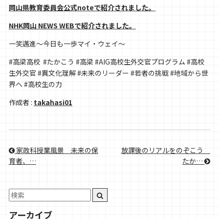
岡山県教育委員会公式noteで紹介されました。
NHK岡山 NEWS WEBで紹介されました。
一笑邁進〜今日も一歩マイ・ウェイ〜
#高梁高校 #たかこう #高梁 #AIG高校生外交官プログラム #高校
生外交官 #異文化理解 #未来のリーダー #若者の挑戦 #地域から世
界へ #高校生の力
作成者 :
takahasi01
家政科授業風景＿未来の保
放課後のリアルをのぞこう＿
育者、…
たか…
アーカイブ