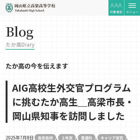
対象者別
メニュー
Blog
たか高Diary
たか高の今を伝えます
AIG高校生外交官プログラム
に挑むたか高生＿高梁市長・
岡山県知事を訪問しました
2025年7月8日
,
,
,
,
高梁高校
２年次
普通科
キャリア探究