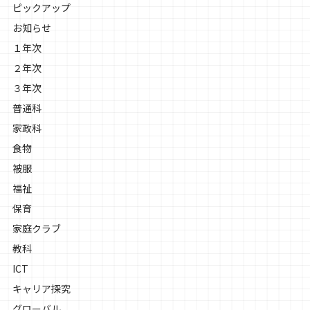
ピックアップ
お知らせ
１年次
２年次
３年次
普通科
家政科
食物
被服
福祉
保育
家庭クラブ
教科
ICT
キャリア探究
グローバル