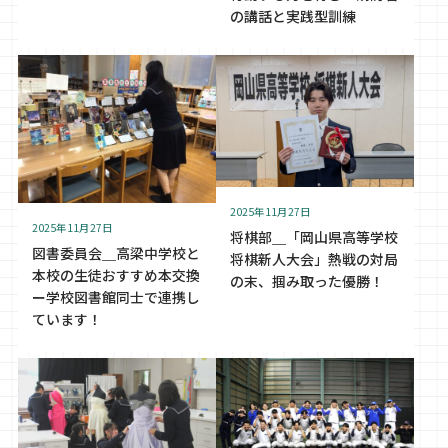
の講話と実践型訓練
2025年11月27日
2025年11月27日
将棋部＿「岡山県高等学校
図書委員会＿高梁中学校と
将棋新人大会」熱戦の対局
本校の生徒おすすめ本交換
の末、掴み取った優勝！
ー学校図書館同士で連携し
ています！