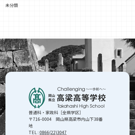
未分類
普通科・家政科［全県学区］
〒716-0004 岡山県高梁市内山下38番
地
TEL :
0866(22)3047