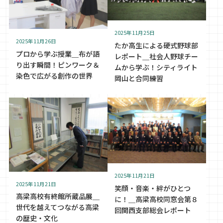
2025年11月25日
2025年11月26日
たか高生による硬式野球部
プロから学ぶ授業＿布が語
レポート＿社会人野球チー
り出す瞬間！ピンワーク＆
ムから学ぶ！シティライト
染色で広がる創作の世界
岡山と合同練習
2025年11月21日
2025年11月21日
笑顔・音楽・絆がひとつ
高梁高校有終館所蔵品展＿
に！＿高梁高校同窓会第８
世代を越えてつながる高梁
回関西支部総会レポート
の歴史・文化