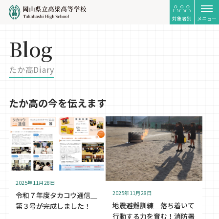
対象者別
メニュー
Blog
たか高Diary
たか高の今を伝えます
2025年11月28日
2025年11月28日
令和７年度タカコウ通信＿
地震避難訓練＿落ち着いて
第３号が完成しました！
行動する力を育む！消防署