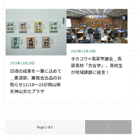
2025年11月20日
タカコウ✕高梁市議会＿高
2025年11月20日
梁高校「方谷学」、高校生
日頃の成果を一筆に込めて
が地域課題に提言！
＿書道部、展覧会出品のお
知らせ11/18〜23＠岡山県
天神山文化プラザ
Page 1 of 3