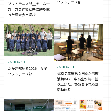
ソフトテニス部
ソフトテニス部＿チーム一
丸！熱き声援と共に勝ち取
った県大会出場権
2026年4月11日
2026年4月9日
たか高部紹介2026＿女子
令和７年度第２回たか高部
ソフトテニス部
活動DAY＿中高生が共に創
り上げた、熱気あふれる部
活動体験