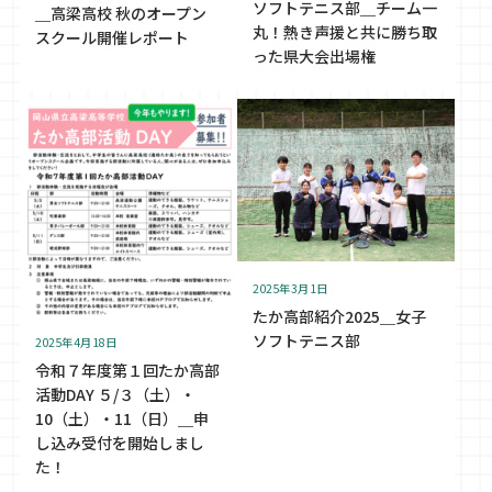
ソフトテニス部＿チーム一
＿高梁高校 秋のオープン
丸！熱き声援と共に勝ち取
スクール開催レポート
った県大会出場権
2025年3月1日
たか高部紹介2025＿女子
ソフトテニス部
2025年4月18日
令和７年度第１回たか高部
活動DAY ５/３（土）・
10（土）・11（日）＿申
し込み受付を開始しまし
た！