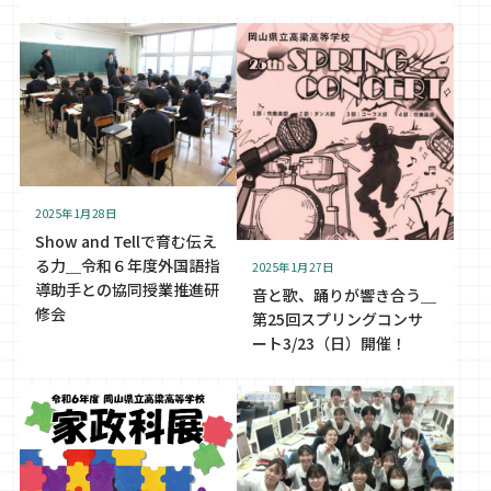
2025年1月28日
Show and Tellで育む伝え
る力＿令和６年度外国語指
2025年1月27日
導助手との協同授業推進研
音と歌、踊りが響き合う＿
修会
第25回スプリングコンサ
ート3/23（日）開催！