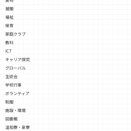
被服
福祉
保育
家庭クラブ
教科
ICT
キャリア探究
グローバル
生徒会
学校行事
ボランティア
制服
施設・環境
図書館
温知寮・泉寮