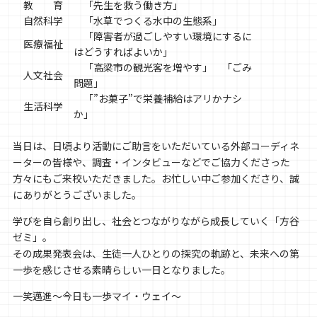
教 育
「先生を救う働き方」
自然科学
「水草でつくる水中の生態系」
「障害者が過ごしやすい環境にするに
医療福祉
はどうすればよいか」
「高梁市の観光客を増やす」 「ごみ
人文社会
問題」
「”お菓子”で栄養補給はアリかナシ
生活科学
か」
当日は、日頃より活動にご助言をいただいている外部コーディネ
ーターの皆様や、調査・インタビューなどでご協力くださった
方々にもご来校いただきました。お忙しい中ご参加くださり、誠
にありがとうございました。
学びを自ら創り出し、社会とつながりながら成長していく「方谷
ゼミ」。
その成果発表会は、生徒一人ひとりの探究の軌跡と、未来への第
一歩を感じさせる素晴らしい一日となりました。
一笑邁進〜今日も一歩マイ・ウェイ〜