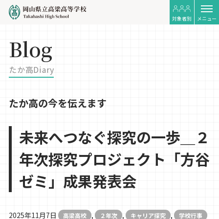
対象者別
メニュー
Blog
たか高Diary
たか高の今を伝えます
未来へつなぐ探究の一歩＿２
年次探究プロジェクト「方谷
ゼミ」成果発表会
2025年11月7日
,
,
,
高梁高校
２年次
キャリア探究
学校行事