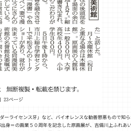
ダーライセンス牙」など、バイオレンスな勧善懲悪もので知ら
市出身＝の画業５０周年を記念した原画展が、吉備川上ふれあ