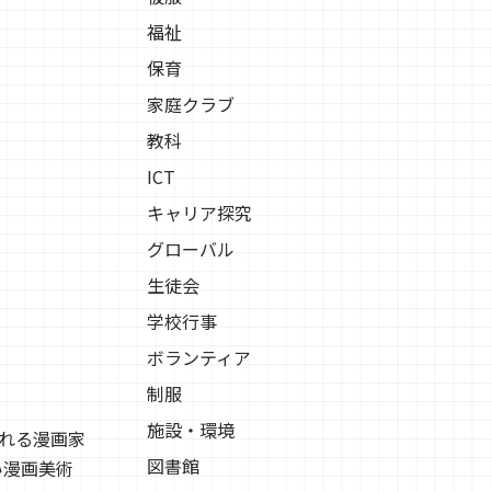
福祉
保育
家庭クラブ
教科
ICT
キャリア探究
グローバル
生徒会
学校行事
ボランティア
制服
施設・環境
れる漫画家
図書館
い漫画美術