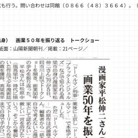
式も行う。問い合わせは同館（０８６６（４８）３６６４）。
出身） 画業５０年を振り返る トークショー
日／紙面：山陽新聞朝刊／掲載：21ページ／