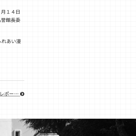
２月１４日
名誉館長委
上ふれあい漫
部レポー…