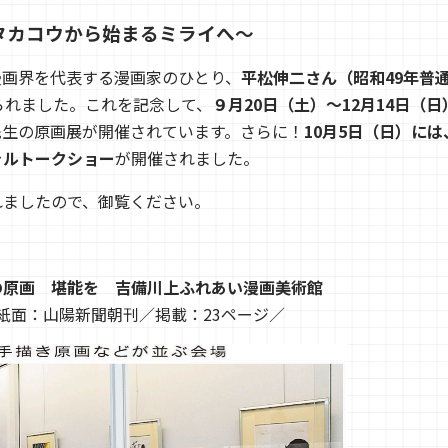
タカコウから始まるミライへ～
漫画界を代表する漫画家のひとり、
平松伸二さん（昭和49年普
られました。これを記念して、
９月20日（土）～12月14日（
先生の原画展が開催されています。さらに！
10月5日（日）に
ャルトークショー
が開催されました。
れましたので、御覧ください。
の原画 堪能を 吉備川上ふれあい漫画美術館
日／紙面：山陽新聞朝刊／掲載：23ページ／