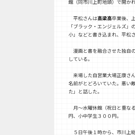
館（同市川上町地頭）で開か
平松さんは
高梁高
卒業後、
「ブラック・エンジェルズ」
小」などと書き込まれ、平松
漫画と書を融合させた独自の
している。
来場した自営業大場正康さん
名前がとどろいていた。悪い
た」と話した。
月～水曜休館（祝日と重なる
円、小中学生３００円。
５日午後１時から、市川上総