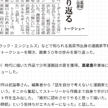
ラック・エンジェルズ」などで知られる高梁市出身の漫画家平
でトークショーを開き、画業５０年の歩みを振り返った。
）時代に描いた作品で少年漫画誌の賞を獲得。
高梁高
卒業後
ビューした。
作は武論尊さん。編集者から「話を自分で考えないと漫画家
という。そこから奮起してストーリーから作画まで自身で手が
ット作を生み出した。「絶対に認めさせてやると思って描いた
の野郎』という気持ちがエネルギーになった」と話した。