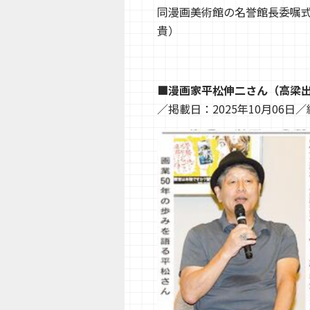
同漫画美術館の名誉館長委嘱
貴）
■漫画家平松伸二さん（高梁
／掲載日：2025年10月06