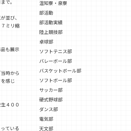
日まで。
温知寮・泉寮
部活動
点が並び、
部活動実績
５７ミリ縮
陸上競技部
卓球部
作品も展示
ソフトテニス部
バレーボール部
バスケットボール部
「当時から
ソフトボール部
さを感じ
サッカー部
硬式野球部
校生４００
ダンス部
電気部
まっている
天文部