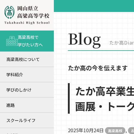
Blog
高梁高校で
たか高Diar
学びたい方へ
高梁高校について
たか高の今を伝えます
学科紹介
たか高卒業生
学びのしかけ
画展・トー
進路
スクールライフ
2025年10月24日
,
高梁高校