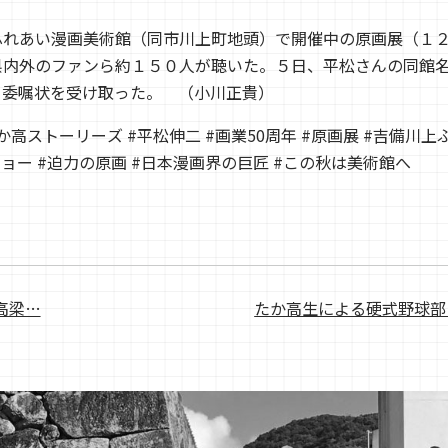
れあい漫画美術館（同市川上町地頭）で開催中の原画展（１
県内外のファンら約１５０人が聴いた。５日、平松さんの同館
ら委嘱状を受け取った。 （小川正貴）
たか高ストーリーズ #平松伸二 #画業50周年 #原画展 #吉備川
ョー #迫力の原画 #日本漫画界の巨匠 #この秋は美術館へ
高梁…
たか高生による硬式野球