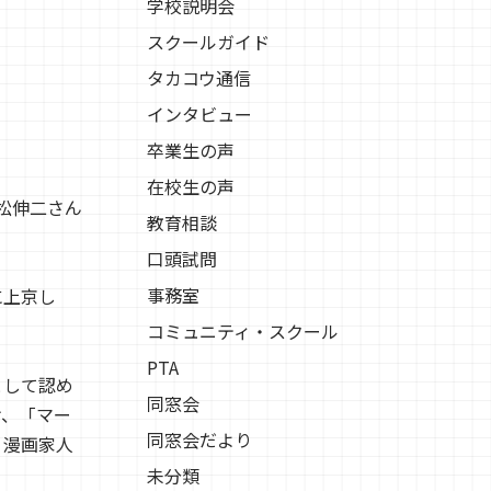
学校説明会
スクールガイド
タカコウ通信
インタビュー
卒業生の声
在校生の声
松伸二さん
教育相談
口頭試問
事務室
に上京し
コミュニティ・スクール
PTA
として認め
同窓会
け、「マー
同窓会だより
。漫画家人
未分類