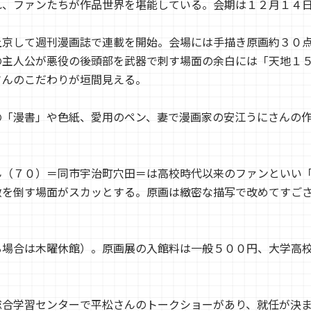
れ、ファンたちが作品世界を堪能している。会期は１２月１４
上京して週刊漫画誌で連載を開始。会場には手描き原画約３０
の主人公が悪役の後頭部を武器で刺す場面の余白には「天地１
さんのこだわりが垣間見える。
「漫書」や色紙、愛用のペン、妻で漫画家の安江うにさんの
（７０）＝同市宇治町穴田＝は高校時代以来のファンといい
敵を倒す場面がスカッとする。原画は緻密な描写で改めてすご
場合は木曜休館）。原画展の入館料は一般５００円、大学高
合学習センターで平松さんのトークショーがあり、就任が決