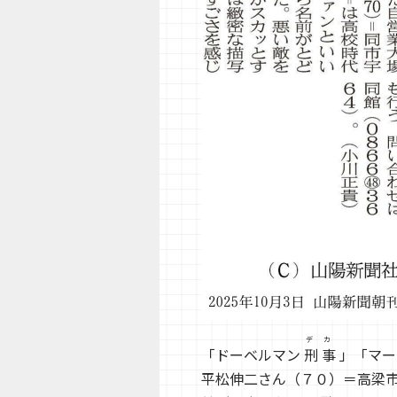
デ
カ
「ドーベルマン
刑
事
」「マー
平松伸二さん（７０）＝高梁