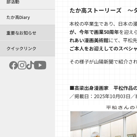
部活動
たか高ストーリーズ ～
たか高Diary
本校の卒業生であり、日本の
が、今年で画業50周年
を迎え
重要なお知らせ
れあい漫画美術館
にて、平松
ご本人をお迎えしてのスペシ
クイックリンク
その様子が山陽新聞で紹介さ
■高梁出身漫画家 平松作品
／掲載日：2025年10月03