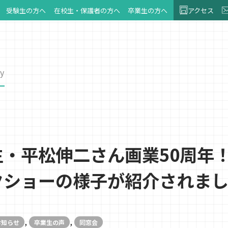
受験生の方へ
在校生・保護者の方へ
卒業生の方へ
アクセス
y
・平松伸二さん画業50周年
クショーの様子が紹介されま
,
,
お知らせ
卒業生の声
同窓会