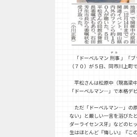
デカ
「ドーベルマン
刑事
」「ブ
（７０）が５日、同市川上町
平松さんは松原中（現高梁中
「ドーベルマン―」で本格デ
ただ「ドーベルマン―」の原
ない」と厳しい一言を浴びた
ダーライセンス牙」などのヒ
生はほとんど『悔しい』『こ