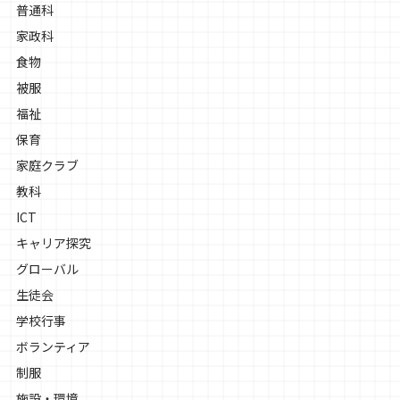
普通科
家政科
食物
被服
福祉
保育
家庭クラブ
教科
ICT
キャリア探究
グローバル
生徒会
学校行事
ボランティア
制服
施設・環境