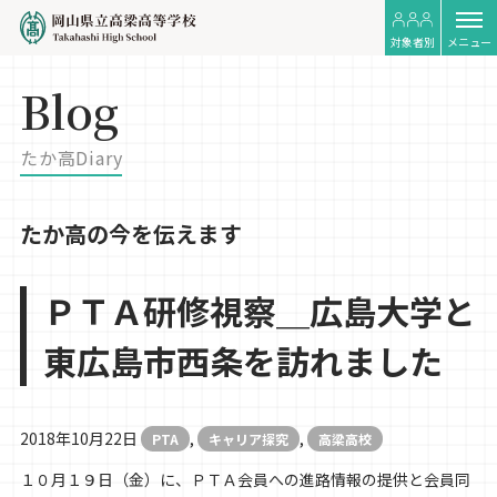
対象者別
メニュー
Blog
たか高Diary
たか高の今を伝えます
ＰＴＡ研修視察＿広島大学と
東広島市西条を訪れました
2018年10月22日
,
,
PTA
キャリア探究
高梁高校
１０月１９日（金）に、ＰＴＡ会員への進路情報の提供と会員同