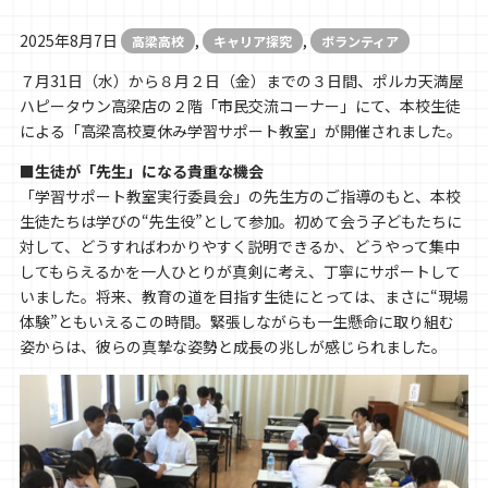
2025年8月7日
,
,
高梁高校
キャリア探究
ボランティア
７月31日（水）から８月２日（金）までの３日間、ポルカ天満屋
ハピータウン高梁店の２階「市民交流コーナー」にて、本校生徒
による「高梁高校夏休み学習サポート教室」が開催されました。
■生徒が「先生」になる貴重な機会
「学習サポート教室実行委員会」の先生方のご指導のもと、本校
生徒たちは学びの“先生役”として参加。初めて会う子どもたちに
対して、どうすればわかりやすく説明できるか、どうやって集中
してもらえるかを一人ひとりが真剣に考え、丁寧にサポートして
いました。将来、教育の道を目指す生徒にとっては、まさに“現場
体験”ともいえるこの時間。緊張しながらも一生懸命に取り組む
姿からは、彼らの真摯な姿勢と成長の兆しが感じられました。