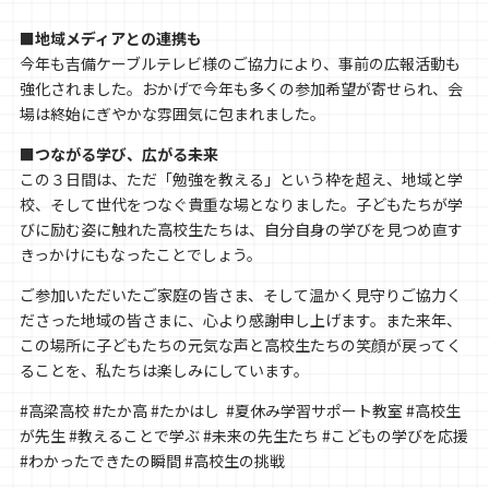
■地域メディアとの連携も
今年も吉備ケーブルテレビ様のご協力により、事前の広報活動も
強化されました。おかげで今年も多くの参加希望が寄せられ、会
場は終始にぎやかな雰囲気に包まれました。
■つながる学び、広がる未来
この３日間は、ただ「勉強を教える」という枠を超え、地域と学
校、そして世代をつなぐ貴重な場となりました。子どもたちが学
びに励む姿に触れた高校生たちは、自分自身の学びを見つめ直す
きっかけにもなったことでしょう。
ご参加いただいたご家庭の皆さま、そして温かく見守りご協力く
ださった地域の皆さまに、心より感謝申し上げます。また来年、
この場所に子どもたちの元気な声と高校生たちの笑顔が戻ってく
ることを、私たちは楽しみにしています。
#高梁高校 #たか高 #たかはし #夏休み学習サポート教室 #高校生
が先生 #教えることで学ぶ #未来の先生たち #こどもの学びを応援
#わかったできたの瞬間 #高校生の挑戦