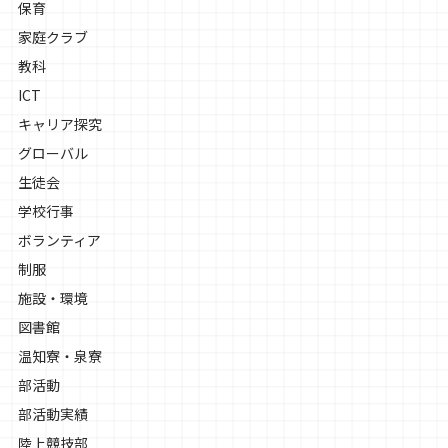
保育
家庭クラブ
教科
ICT
キャリア探究
グローバル
生徒会
学校行事
ボランティア
制服
施設・環境
図書館
温知寮・泉寮
部活動
部活動実績
陸上競技部