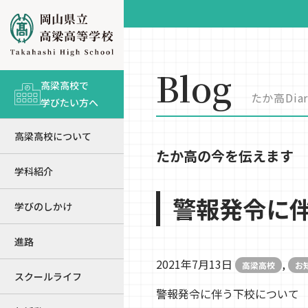
Blog
高梁高校で
たか高Diar
学びたい方へ
高梁高校について
たか高の今を伝えます
学科紹介
警報発令に
学びのしかけ
進路
2021年7月13日
,
高梁高校
お
スクールライフ
警報発令に伴う下校について