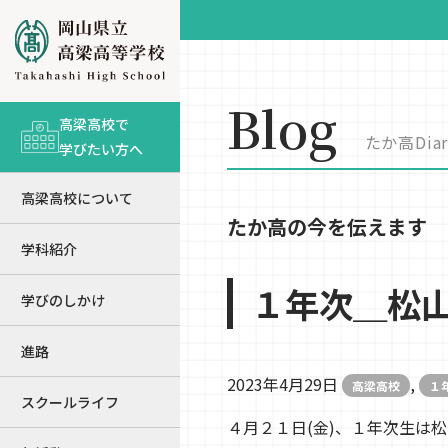
Blog
高梁高校で
たか高Diar
学びたい方へ
高梁高校について
たか高の今を伝えます
学科紹介
１年次＿松
学びのしかけ
進路
2023年4月29日
,
高梁高校
１
スクールライフ
４月２１日(金)、１年次生は