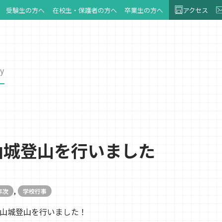
受験生の方へ
在校生・保護者の方へ
卒業生の方へ
アクセス
y
山城登山を行いました
,
年次
学校行事
松山城登山を行いました！