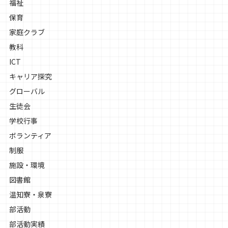
福祉
保育
家庭クラブ
教科
ICT
キャリア探究
グローバル
生徒会
学校行事
ボランティア
制服
施設・環境
図書館
温知寮・泉寮
部活動
部活動実績