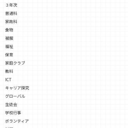
３年次
普通科
家政科
食物
被服
福祉
保育
家庭クラブ
教科
ICT
キャリア探究
グローバル
生徒会
学校行事
ボランティア