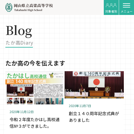
対象者別
メニュー
Blog
たか高Diary
たか高の今を伝えます
2020年11月7日
2020年11月12日
創立１４０周年記念式典が
令和２年度たかはし高校通
ありました
信№３ができました。