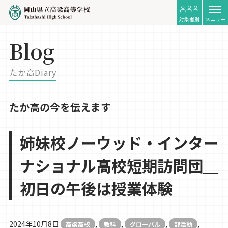
対象者別
メニュー
Blog
たか高Diary
たか高の今を伝えます
姉妹校ノーウッド・インター
ナショナル高校短期訪問団＿
初日の午後は授業体験
2024年10月8日
,
,
,
,
高梁高校
教科
グローバル
部活動