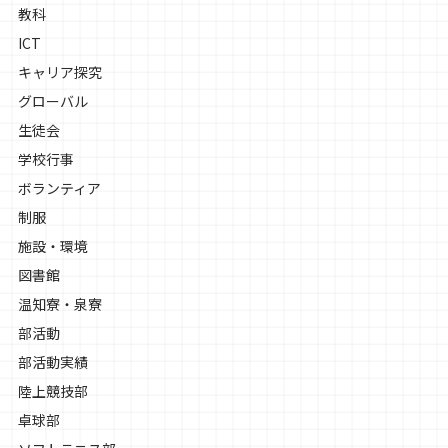
教科
ICT
キャリア探究
グローバル
生徒会
学校行事
ボランティア
制服
施設・環境
図書館
温知寮・泉寮
部活動
部活動実績
陸上競技部
卓球部