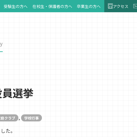
受験生の方へ
在校生・保護者の方へ
卒業生の方へ
アクセス
y
役員選挙
,
家庭クラブ
学校行事
ました。