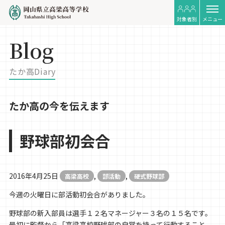
対象者別
メニュー
Blog
たか高Diary
たか高の今を伝えます
野球部初会合
2016年4月25日
,
,
高梁高校
部活動
硬式野球部
今週の火曜日に部活動初会合がありました。
野球部の新入部員は選手１２名マネージャー３名の１５名です。
最初に監督から「高梁高校野球部の自覚を持って行動すること、