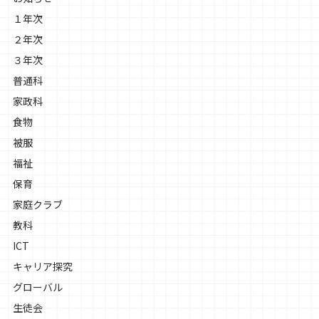
１年次
２年次
３年次
普通科
家政科
食物
被服
福祉
保育
家庭クラブ
教科
ICT
キャリア探究
グローバル
生徒会