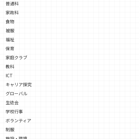
普通科
家政科
食物
被服
福祉
保育
家庭クラブ
教科
ICT
キャリア探究
グローバル
生徒会
学校行事
ボランティア
制服
施設・環境