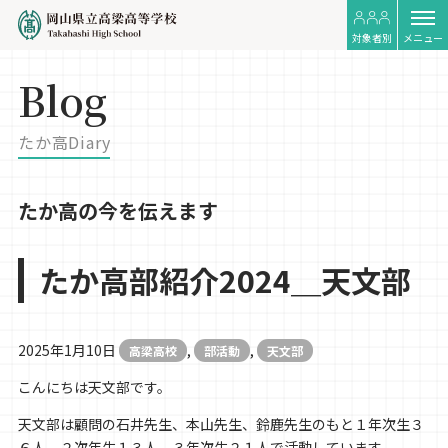
対象者別
メニュー
Blog
たか高Diary
たか高の今を伝えます
たか高部紹介2024＿天文部
2025年1月10日
,
,
高梁高校
部活動
天文部
こんにちは天文部です。
天文部は顧問の石井先生、本山先生、鈴鹿先生のもと１年次生３
６人、２次年生１３人、３年次生２１人で活動しています。