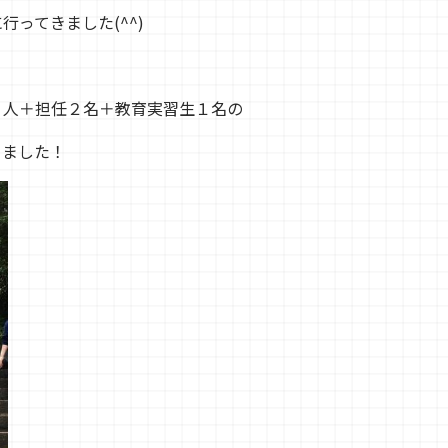
ってきました(^^)
５人＋担任２名＋教育実習生１名の
きました！