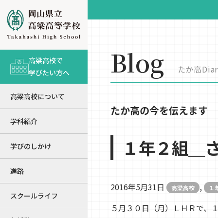
Blog
高梁高校で
たか高Diar
学びたい方へ
高梁高校について
たか高の今を伝えます
学科紹介
１年２組＿
学びのしかけ
進路
2016年5月31日
,
高梁高校
１
スクールライフ
５月３０日（月）ＬＨＲで、