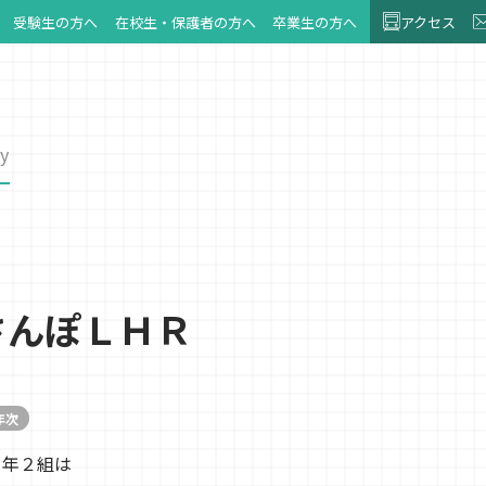
受験生の方へ
在校生・保護者の方へ
卒業生の方へ
アクセス
y
さんぽＬＨＲ
年次
１年２組は