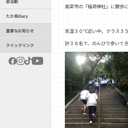
部活動
高梁市の『稲荷神社』に散歩に行
たか高Diary
気温３０℃近い中、クラス３
重要なお知らせ
計３８名で、のんびり歩いて
クイックリンク