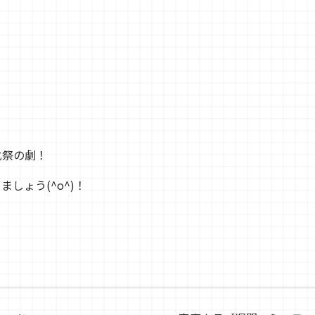
化祭の劇！
しょう(^o^)！