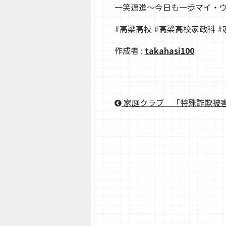
一笑邁進〜今日も一歩マイ・
#高梁高校
#高梁高校家政科
#
作成者 :
takahasi100
家庭クラブ＿「特殊詐欺被