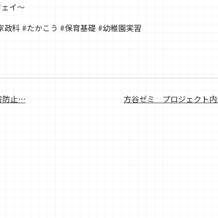
ウェイ〜
家政科 #たかこう #保育基礎 #幼稚園実習
害防止…
方谷ゼミ＿プロジェクト