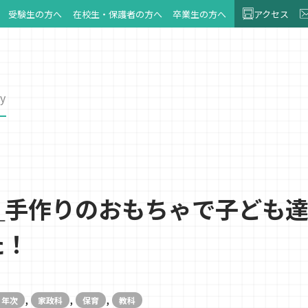
受験生の方へ
在校生・保護者の方へ
卒業生の方へ
アクセス
y
＿手作りのおもちゃで子ども
た！
,
,
,
１年次
家政科
保育
教科