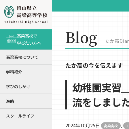
Blog
高梁高校で
たか高Diar
学びたい方へ
高梁高校について
たか高の今を伝えます
学科紹介
幼稚園実習
学びのしかけ
流をしまし
進路
スクールライフ
2024年10月25日
,
高梁高校