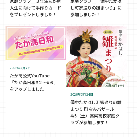
家庭クラブ＿３年生次が新
家庭クラブ＿「備中たかは
入生に向けて手作りカード
し町家通りの雛まつり」に
をプレゼントしました！
参加しました！
2026年4月7日
たか高公式YouTube＿
「たか高日和#２〜#６」
をアップしました
2026年3月24日
備中たかはし町家通りの雛
まつり 町なみバザール＿
4/5（土）高梁高校家庭ク
ラブが参加します！