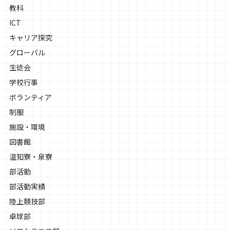
教科
ICT
キャリア探究
グローバル
生徒会
学校行事
ボランティア
制服
施設・環境
図書館
温知寮・泉寮
部活動
部活動実績
陸上競技部
卓球部