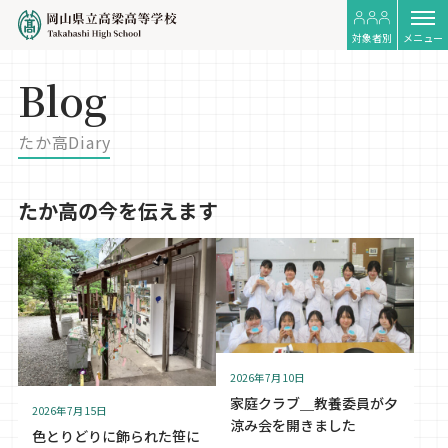
対象者別
メニュー
Blog
たか高Diary
たか高の今を伝えます
2026年7月10日
家庭クラブ＿教養委員が夕
2026年7月15日
涼み会を開きました
色とりどりに飾られた笹に