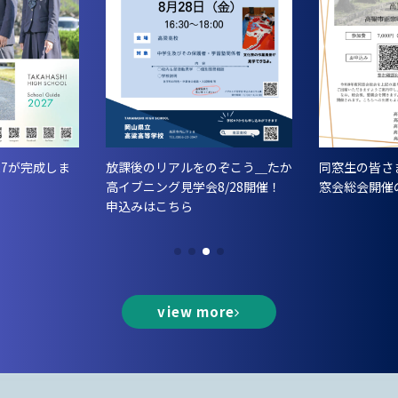
「千紫万紅
をのぞこう＿たか
同窓生の皆さまへ 令和8年度同
松籟祭ポス
会8/28開催！
窓会総会開催のお知らせ
準備が本格
view more