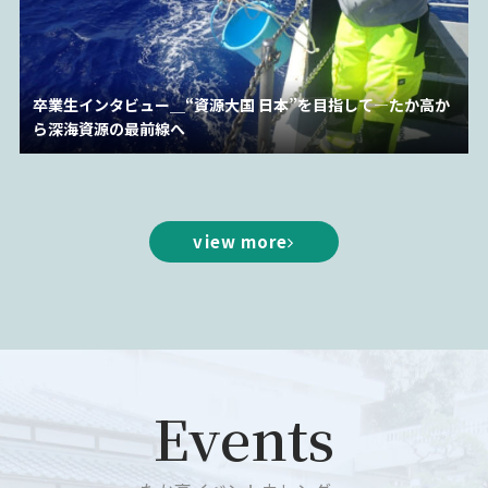
卒業生インタビュー＿“資源大国 日本”を目指して―たか高か
ら深海資源の最前線へ
view more
Events