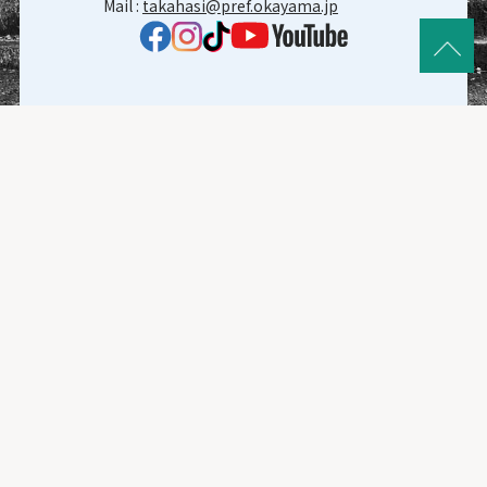
Mail :
takahasi@pref.okayama.jp